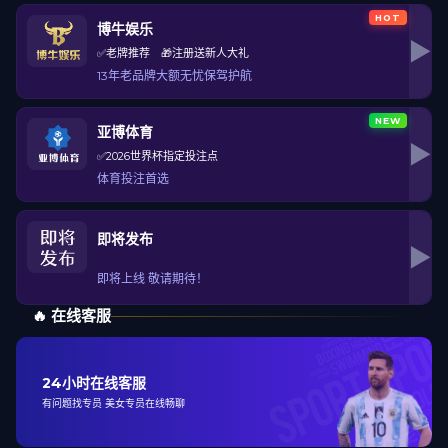
HOT
博牛娱乐
▶
✅老牌推荐 
🎁注册送新人大礼
13年老品牌大额无忧保驾护航
NEW
亚博体育
▶
✅2026世界杯指定投注点
体育投注首选
即将发布
▶
即将上线 敬请期待！
🔥 在线客服
24小时在线客服
有问题找专员 美女专员在线畅聊